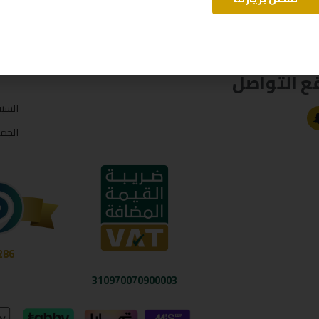
ع التواصل
السب
الجم
286
310970070900003