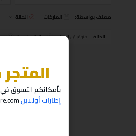
مصنف بواسطة:
الماركات
الحالة
الحالة
متوفر في المخزون
الطلب المسبق
المتجر 
بأمكانكم التسوق في م
إطارات أونلاين
thabettire.com مؤقتاً ..