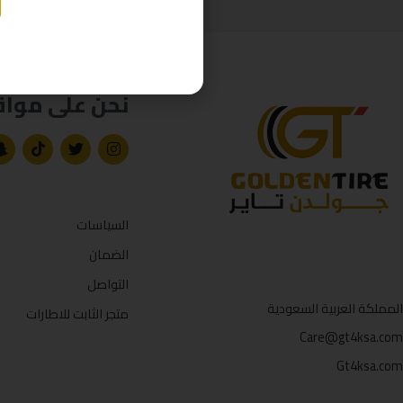
نحن على مواق
السياسات
الضمان
التواصل
المملكة العربية السعودية
متجر الثابت للاطارات
Care@gt4ksa.com
Gt4ksa.com