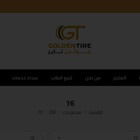
المتجر
من نحن
تتبع الطلب
سداد خدمات
16
الرئيسية
مجموعات
265
70
16
70