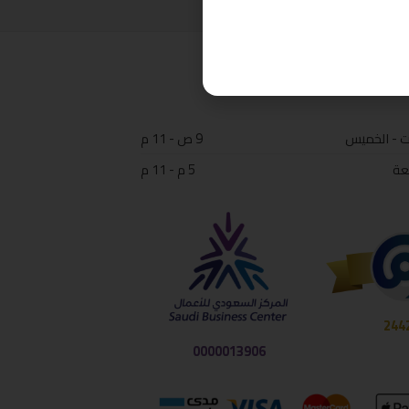
ت - الخميس
9 ص - 11 م
عة
5 م - 11 م
244
0000013906