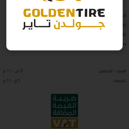
السياسات
الضمان
التواصل
متجر الثابت للاطارات
السبت - الخميس
9 ص - 11 م
الجمعة
5 م - 11 م