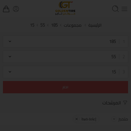
الرئيسية
مجموعات
185
55
15
185
55
15
اختر
المرشحات
متميز
إعادة ضبط