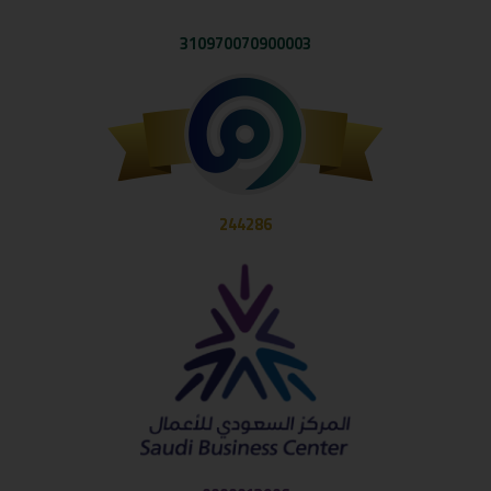
310970070900003
244286