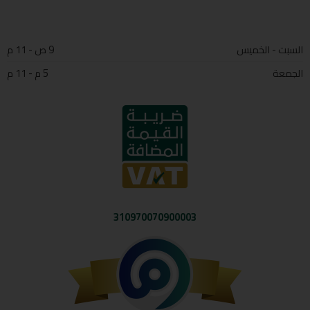
السبت - الخميس
9 ص - 11 م
الجمعة
5 م - 11 م
310970070900003