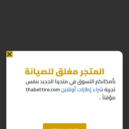
المتجر مغلق للصيانة
منتجات ذات صله
بأمكانكم التسوق في متجرنا الجديد بنفس
تجربة
شراء إطارات أونلاين
thabettire.com
-10%
-10%
مؤقتاً ..