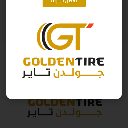
تفضل بزيارتنا
265/70/17 ارم استرونج D2025 115H
175/70/14 ارم سترونج Thailand 88T 2025
521
ر.س
190
ر.س
579
ر.س
211
ر.س
( شامل الضريبة )
( شامل الضريبة )