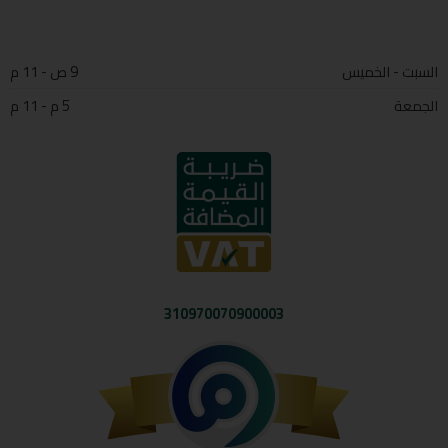
السبت - الخميس
9 ص - 11 م
الجمعة
5 م - 11 م
310970070900003