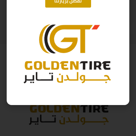
تفضل بزيارتنا
205/65/16 ابولو D2025 95H
225/65/17 ارم سترونج Thailand 102H 2025
328
ر.س
393
ر.س
364
ر.س
437
ر.س
( شامل الضريبة )
( شامل الضريبة )