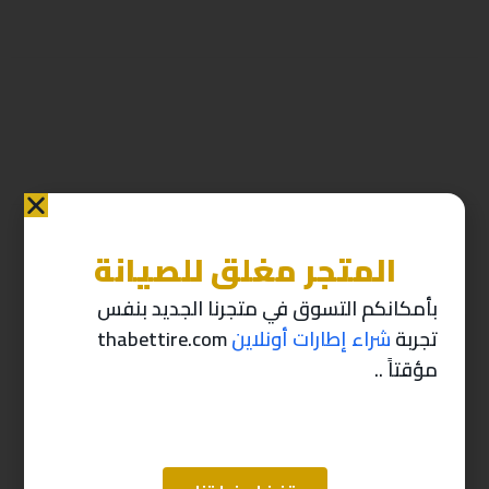
المتجر مغلق للصيانة
منتجات ذات صله
بأمكانكم التسوق في متجرنا الجديد بنفس
تجربة
شراء إطارات أونلاين
thabettire.com
-10%
-10%
مؤقتاً ..