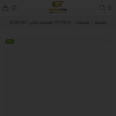
الرئيسية
فورسلاند
175/70/14 فورسلاند تيلندي D2025 84T
-10%