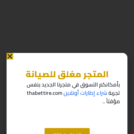
المتجر مغلق للصيانة
منتجات ذات صله
بأمكانكم التسوق في متجرنا الجديد بنفس
تجربة
شراء إطارات أونلاين
thabettire.com
-10%
-10%
مؤقتاً ..