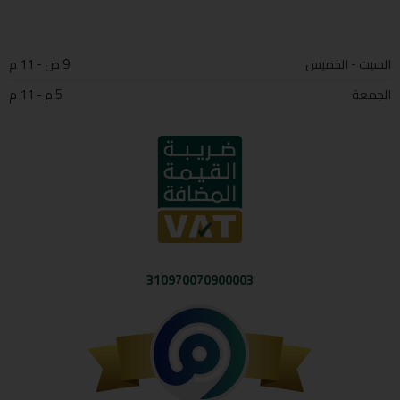
السبت - الخميس
9 ص - 11 م
الجمعة
5 م - 11 م
310970070900003