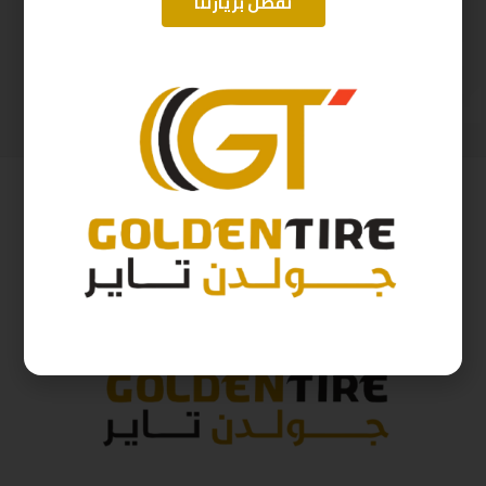
تفضل بزيارتنا
265/65/18 ارم سترونج Thailand 114H 2025
225/50/18 ابتاني صيني B2025 W95
554
ر.س
248
ر.س
615
ر.س
276
ر.س
( شامل الضريبة )
( شامل الضريبة )