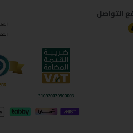
ع التواصل
السب
الجم
286
310970070900003