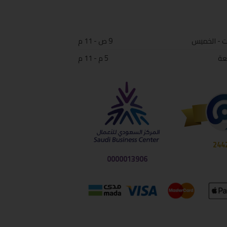
ت - الخميس
9 ص - 11 م
عة
5 م - 11 م
244
0000013906