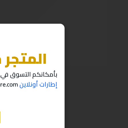
المتجر 
بأمكانكم التسوق في م
إطارات أونلاين
thabettire.com مؤقتاً ..