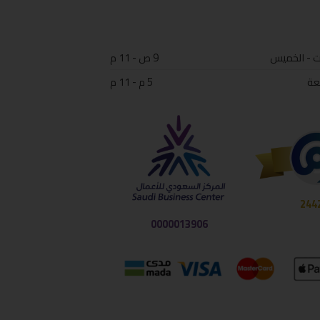
ت - الخميس
9 ص - 11 م
عة
5 م - 11 م
244
0000013906