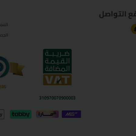
ع التواصل
السب
الجم
286
310970070900003