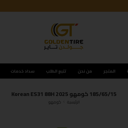
المتجر
من نحن
تتبع الطلب
سداد خدمات
185/65/15 كومهو Korean ES31 88H 2025
الرئيسية
كومهو