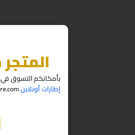
المتجر 
بأمكانكم التسوق في م
إطارات أونلاين
thabettire.com مؤقتاً ..