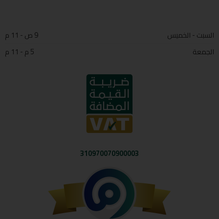
السبت - الخميس
9 ص - 11 م
الجمعة
5 م - 11 م
310970070900003