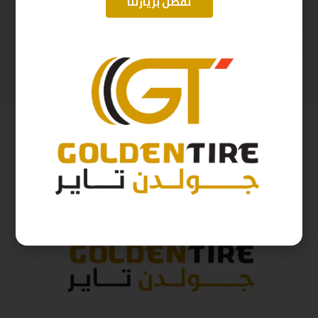
تفضل بزيارتنا
215/70/16 ارم استرونج تيلندي D2025 R16 100H
225/60/18 ابتاني D2025
362
ر.س
276
ر.س
402
ر.س
307
ر.س
( شامل الضريبة )
( شامل الضريبة )