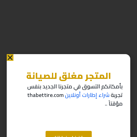
المتجر مغلق للصيانة
منتجات ذات صله
بأمكانكم التسوق في متجرنا الجديد بنفس
تجربة
شراء إطارات أونلاين
thabettire.com
-10%
-10%
مؤقتاً ..