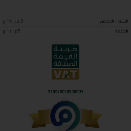
السبت - الخميس
9 ص - 11 م
الجمعة
5 م - 11 م
310970070900003