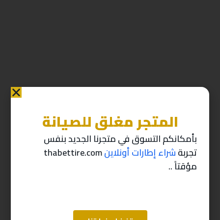
المتجر مغلق للصيانة
منتجات ذات صله
بأمكانكم التسوق في متجرنا الجديد بنفس
تجربة
شراء إطارات أونلاين
thabettire.com
-10%
-10%
مؤقتاً ..