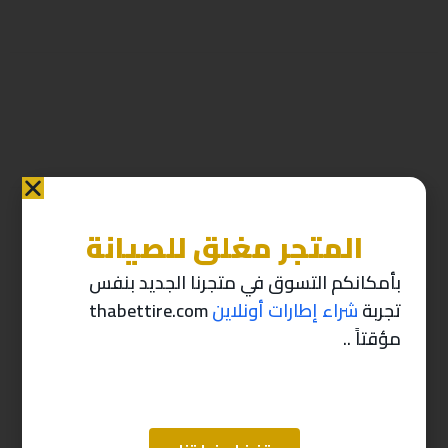
المتجر مغلق للصيانة
منتجات ذات صله
بأمكانكم التسوق في متجرنا الجديد بنفس
تجربة
شراء إطارات أونلاين
thabettire.com
-10%
-10%
مؤقتاً ..