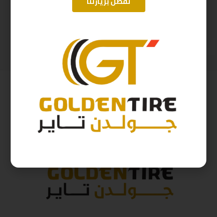
تفضل بزيارتنا
195/55/15 اريسون تايلندي A2025 ZP01 85V R2025
205/65/16 ابولو D2025 95H
226
ر.س
328
ر.س
251
ر.س
364
ر.س
( شامل الضريبة )
( شامل الضريبة )