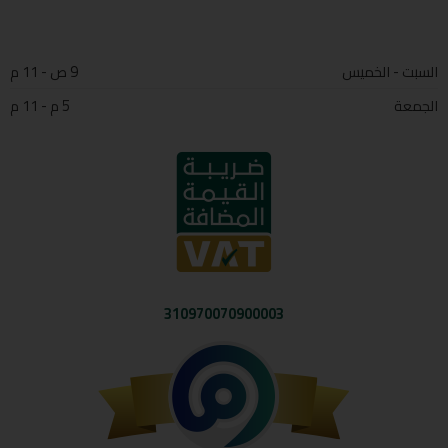
السبت - الخميس
9 ص - 11 م
الجمعة
5 م - 11 م
310970070900003