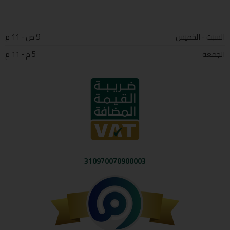
السبت - الخميس
9 ص - 11 م
الجمعة
5 م - 11 م
310970070900003