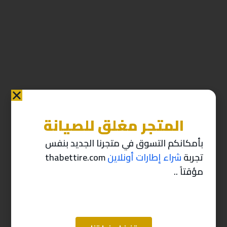
المتجر مغلق للصيانة
منتجات ذات صله
بأمكانكم التسوق في متجرنا الجديد بنفس
تجربة
شراء إطارات أونلاين
thabettire.com
-10%
-10%
مؤقتاً ..