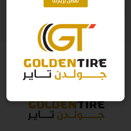
تفضل بزيارتنا
225/65/17 ارم سترونج Thailand 102H 2025
225/55/19 اريسون تايلندي A2025
393
ر.س
480
ر.س
437
ر.س
533
ر.س
( شامل الضريبة )
( شامل الضريبة )