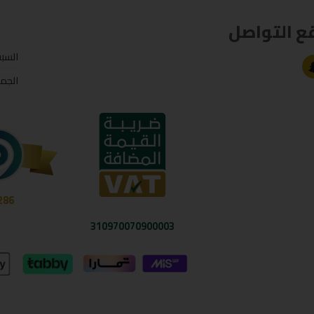
ع التواصل
السب
الجم
286
310970070900003