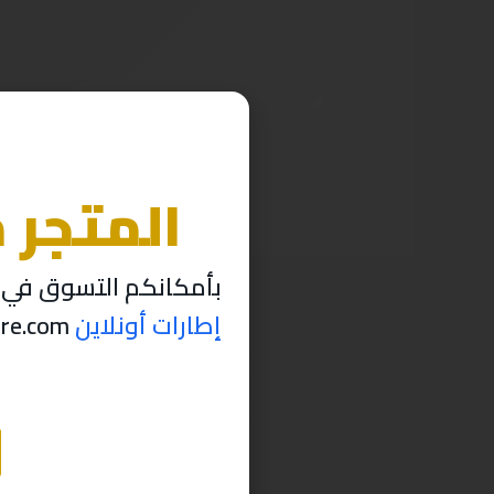
المتجر 
بأمكانكم التسوق في م
إطارات أونلاين
thabettire.com مؤقتاً ..