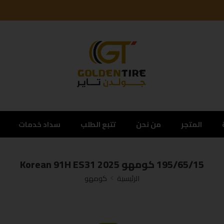
المتجر
من نحن
تتبع الطلب
سداد خدمات
195/65/15 كومهو Korean 91H ES31 2025
الرئيسية
كومهو