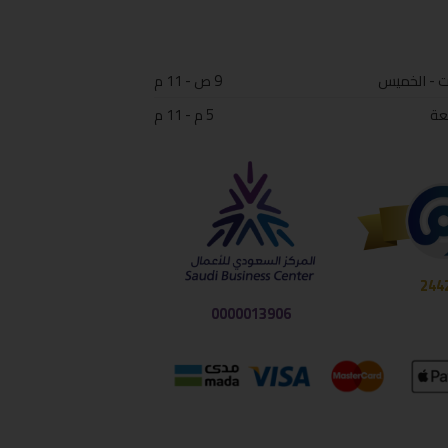
ت - الخميس
9 ص - 11 م
عة
5 م - 11 م
244
0000013906