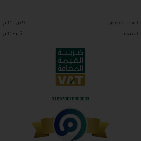
السبت - الخميس
9 ص - 11 م
الجمعة
5 م - 11 م
310970070900003