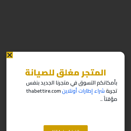
المتجر مغلق للصيانة
منتجات ذات صله
بأمكانكم التسوق في متجرنا الجديد بنفس
تجربة
شراء إطارات أونلاين
thabettire.com
-10%
-10%
مؤقتاً ..