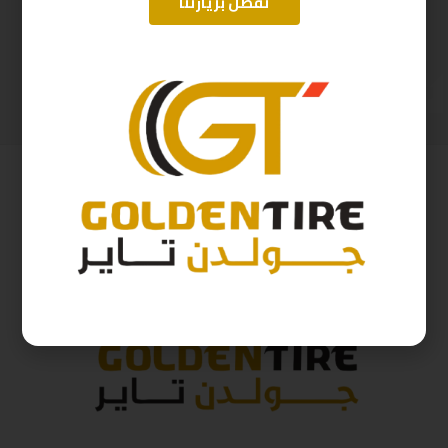
تفضل بزيارتنا
225/50/18 ابتاني صيني B2025 W95
215/65/16 ارم سترونج Thailand 102H 2025
248
ر.س
345
ر.س
276
ر.س
383
ر.س
( شامل الضريبة )
( شامل الضريبة )