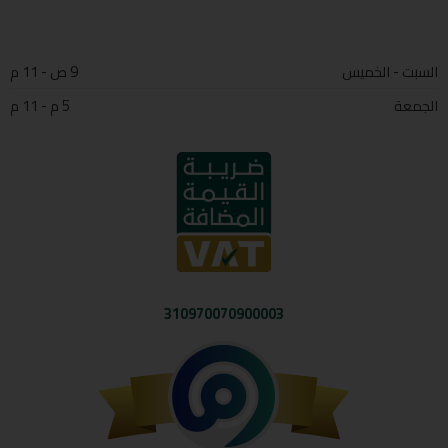
السبت - الخميس
9 ص - 11 م
الجمعة
5 م - 11 م
310970070900003