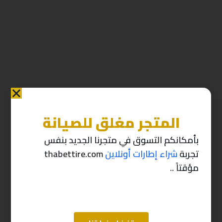
المتجر مغلق للصيانة
منتجات ذات صله
بأمكانكم التسوق في متجرنا الجديد بنفس
تجربة
شراء إطارات أونلاين
thabettire.com
-10%
-10%
مؤقتاً ..