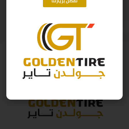
تفضل بزيارتنا
265/60/18 ابولو هندي D2025 114H
205/65/16 ابولو D2025 95H
569
ر.س
328
ر.س
632
ر.س
364
ر.س
( شامل الضريبة )
( شامل الضريبة )