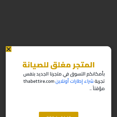
المتجر مغلق للصيانة
منتجات ذات صله
بأمكانكم التسوق في متجرنا الجديد بنفس
تجربة
شراء إطارات أونلاين
thabettire.com
-10%
-10%
مؤقتاً ..