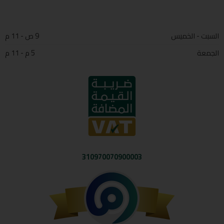
السبت - الخميس
9 ص - 11 م
الجمعة
5 م - 11 م
310970070900003