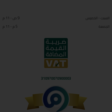
السبت - الخميس
9 ص - 11 م
الجمعة
5 م - 11 م
310970070900003