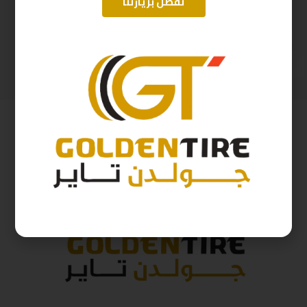
تفضل بزيارتنا
275/70/16 اريسون تايلندي A2025
215/65/16 ارم سترونج Thailand 102H 2025
514
ر.س
345
ر.س
571
ر.س
383
ر.س
( شامل الضريبة )
( شامل الضريبة )