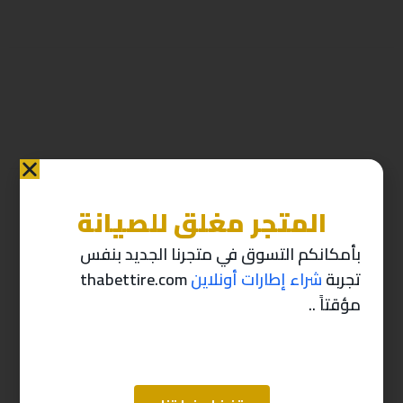
المتجر مغلق للصيانة
منتجات ذات صله
بأمكانكم التسوق في متجرنا الجديد بنفس
تجربة
شراء إطارات أونلاين
thabettire.com
-10%
-10%
مؤقتاً ..