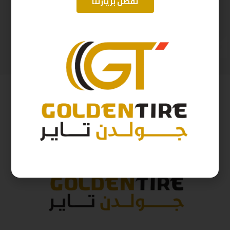
تفضل بزيارتنا
195/15 ابولو D2025 8P-107/105
215/65/16 ارم سترونج Thailand 102H 2025
371
ر.س
345
ر.س
412
ر.س
383
ر.س
( شامل الضريبة )
( شامل الضريبة )