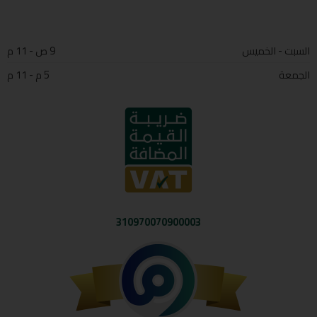
السبت - الخميس
9 ص - 11 م
الجمعة
5 م - 11 م
310970070900003