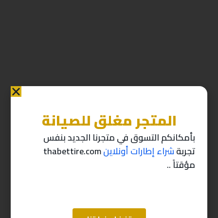
المتجر مغلق للصيانة
منتجات ذات صله
بأمكانكم التسوق في متجرنا الجديد بنفس
تجربة
شراء إطارات أونلاين
thabettire.com
-10%
-10%
مؤقتاً ..