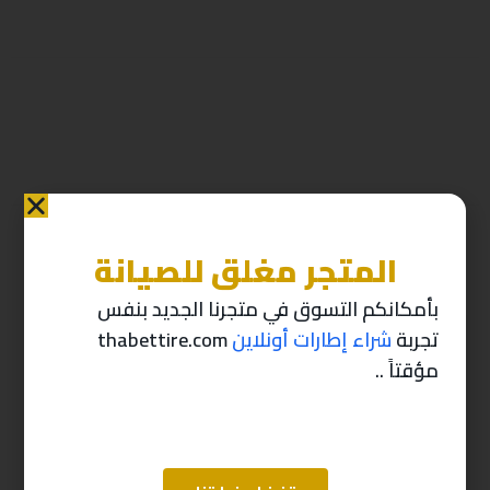
المتجر مغلق للصيانة
منتجات ذات صله
بأمكانكم التسوق في متجرنا الجديد بنفس
تجربة
شراء إطارات أونلاين
thabettire.com
-10%
-10%
مؤقتاً ..