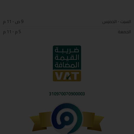
السبت - الخميس
9 ص - 11 م
الجمعة
5 م - 11 م
310970070900003