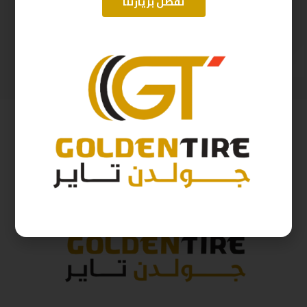
تفضل بزيارتنا
265/65/17 ارم سترونج Thailand 112H 2025
265/60/18 ابولو هندي D2025 114H
492
ر.س
569
ر.س
546
ر.س
632
ر.س
( شامل الضريبة )
( شامل الضريبة )