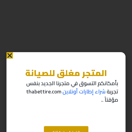
المتجر مغلق للصيانة
منتجات ذات صله
بأمكانكم التسوق في متجرنا الجديد بنفس
تجربة
شراء إطارات أونلاين
thabettire.com
-10%
-10%
مؤقتاً ..