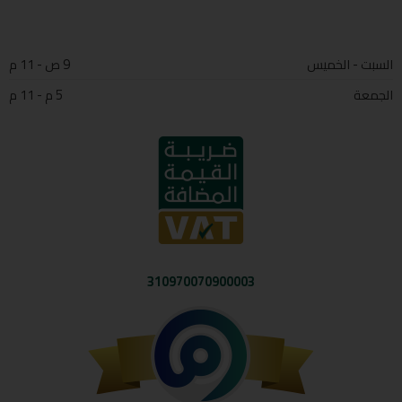
السبت - الخميس
9 ص - 11 م
الجمعة
5 م - 11 م
310970070900003