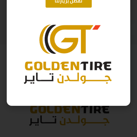
تفضل بزيارتنا
215/75/17.5 ابولو هندي D2025 M124-P14
225/55/19 اريسون تايلندي A2025
906
ر.س
480
ر.س
1,006
ر.س
533
ر.س
( شامل الضريبة )
( شامل الضريبة )