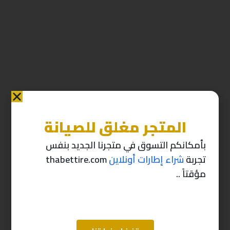
المتجر مغلق للصيانة
منتجات ذات صله
بأمكانكم التسوق في متجرنا الجديد بنفس
تجربة
شراء إطارات أونلاين
thabettire.com
-10%
-10%
مؤقتاً ..