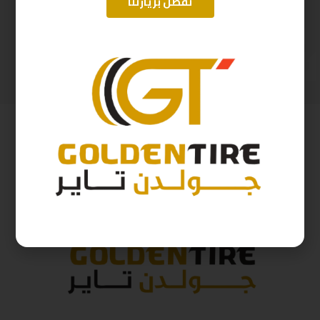
تفضل بزيارتنا
195/55/15 اريسون تايلندي A2025 ZP01 85V R2025
225/65/17 ارم سترونج Thailand 102H 2025
226
ر.س
393
ر.س
251
ر.س
437
ر.س
( شامل الضريبة )
( شامل الضريبة )