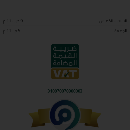
السبت - الخميس
9 ص - 11 م
الجمعة
5 م - 11 م
310970070900003