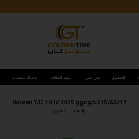
المتجر
من نحن
تتبع الطلب
سداد خدمات
215/45/17 كومهو Korean TA21 91V 2025
الرئيسية
كومهو