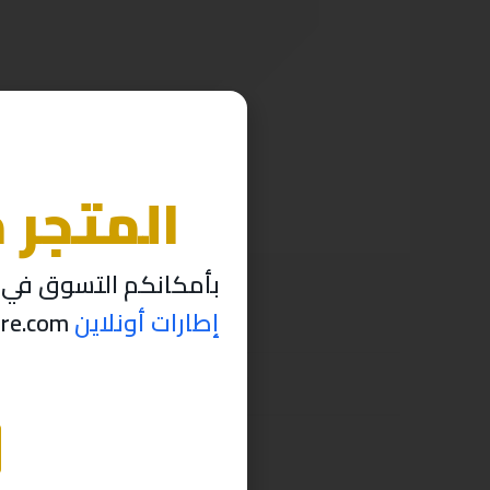
المتجر 
بأمكانكم التسوق في م
إطارات أونلاين
thabettire.com مؤقتاً ..