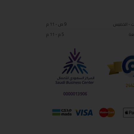
ت - الخميس
9 ص - 11 م
عة
5 م - 11 م
244
0000013906