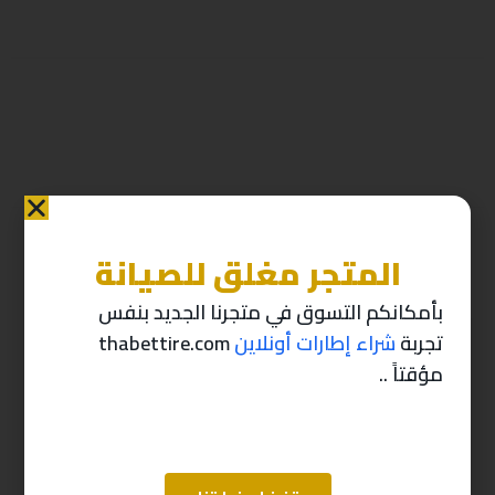
المتجر مغلق للصيانة
منتجات ذات صله
بأمكانكم التسوق في متجرنا الجديد بنفس
تجربة
شراء إطارات أونلاين
thabettire.com
-10%
-10%
مؤقتاً ..