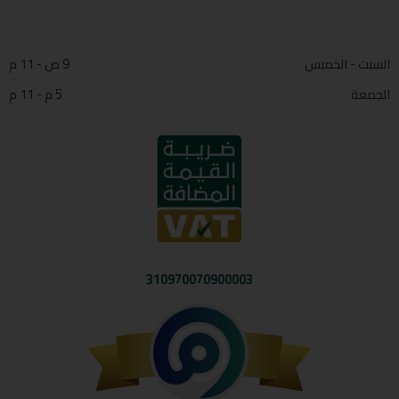
السبت - الخميس
9 ص - 11 م
الجمعة
5 م - 11 م
310970070900003