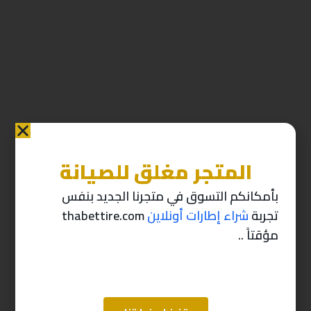
المتجر مغلق للصيانة
منتجات ذات صله
بأمكانكم التسوق في متجرنا الجديد بنفس
تجربة
شراء إطارات أونلاين
thabettire.com
-10%
-10%
مؤقتاً ..