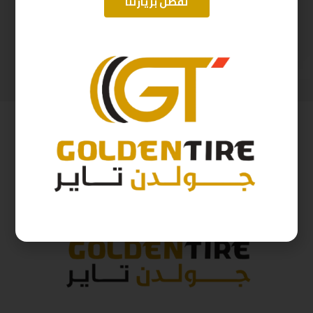
تفضل بزيارتنا
195/65/15 ارم سترونج Thailand 95H 2025
265/70/17 اريسون تايلندي H115 A2025
228
ر.س
480
ر.س
253
ر.س
533
ر.س
( شامل الضريبة )
( شامل الضريبة )