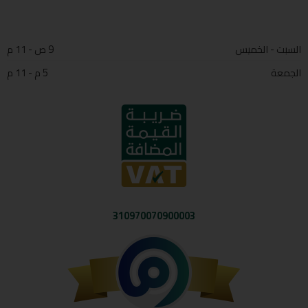
السبت - الخميس
9 ص - 11 م
الجمعة
5 م - 11 م
310970070900003