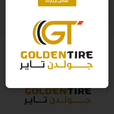
تفضل بزيارتنا
215/60/17 ابولو هندي D2025 96H
215/55/17 ابولو D2025 94Y
397
ر.س
311
ر.س
441
ر.س
345
ر.س
( شامل الضريبة )
( شامل الضريبة )