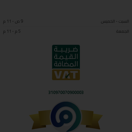
السبت - الخميس
9 ص - 11 م
الجمعة
5 م - 11 م
310970070900003