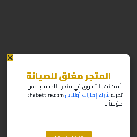
المتجر مغلق للصيانة
منتجات ذات صله
بأمكانكم التسوق في متجرنا الجديد بنفس
تجربة
شراء إطارات أونلاين
thabettire.com
-10%
-10%
مؤقتاً ..