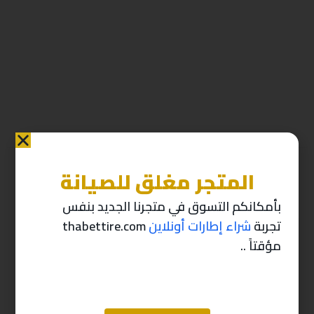
المتجر مغلق للصيانة
منتجات ذات صله
بأمكانكم التسوق في متجرنا الجديد بنفس
تجربة
شراء إطارات أونلاين
thabettire.com
-10%
-10%
مؤقتاً ..