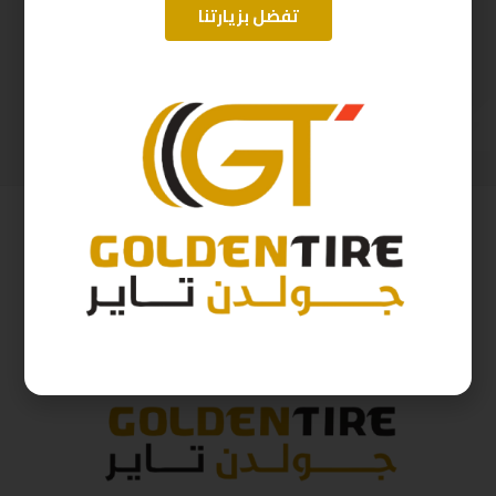
تفضل بزيارتنا
195/65/15 ابولو هندي D2025
225/50/18 ابتاني صيني B2025 W95
242
ر.س
248
ر.س
268
ر.س
276
ر.س
( شامل الضريبة )
( شامل الضريبة )