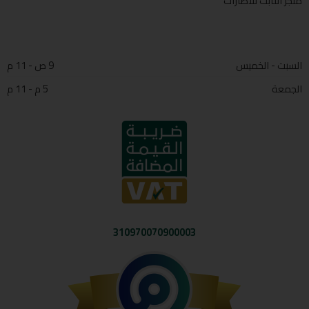
متجر الثابت للاطارات
السبت - الخميس
9 ص - 11 م
الجمعة
5 م - 11 م
310970070900003