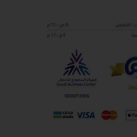
ت - الخميس
9 ص - 11 م
عة
5 م - 11 م
244
0000013906