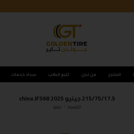
المتجر
من نحن
تتبع الطلب
سداد خدمات
215/75/17.5 جينيو china JF568 2025
الرئيسية
جينيو