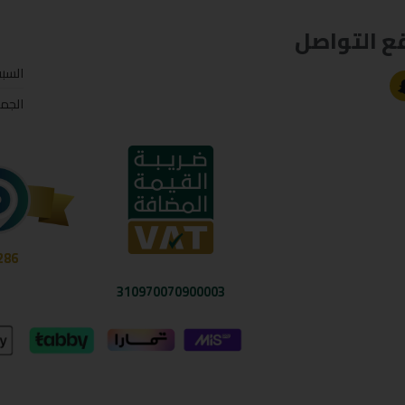
ع التواصل
السب
الجم
286
310970070900003