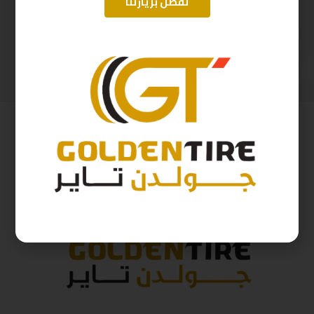
تفضل بزيارتنا
225/55/19 اريسون تايلندي A2025
225/60/18 ابتاني D2025
480
ر.س
276
ر.س
533
ر.س
307
ر.س
( شامل الضريبة )
( شامل الضريبة )