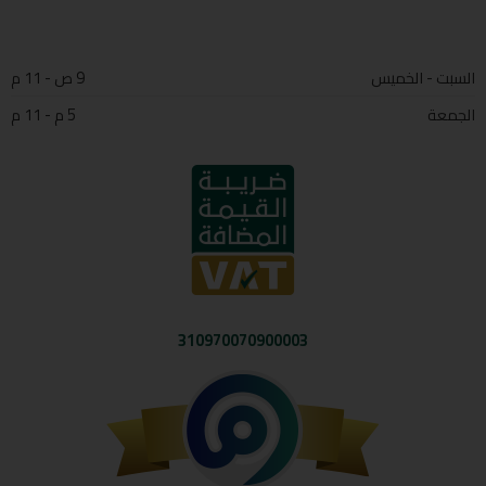
السبت - الخميس
9 ص - 11 م
الجمعة
5 م - 11 م
310970070900003