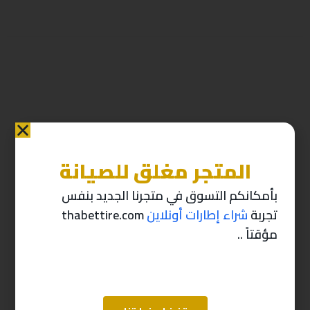
المتجر مغلق للصيانة
منتجات ذات صله
بأمكانكم التسوق في متجرنا الجديد بنفس
تجربة
شراء إطارات أونلاين
thabettire.com
-10%
-10%
مؤقتاً ..