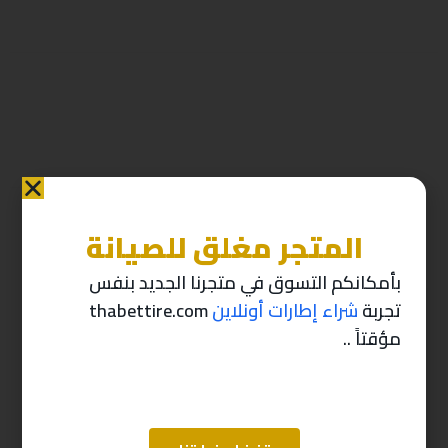
المتجر مغلق للصيانة
منتجات ذات صله
بأمكانكم التسوق في متجرنا الجديد بنفس
تجربة
شراء إطارات أونلاين
thabettire.com
-10%
-10%
مؤقتاً ..