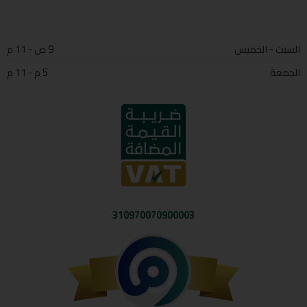
السبت - الخميس
9 ص - 11 م
الجمعة
5 م - 11 م
310970070900003