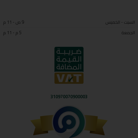
السبت - الخميس
9 ص - 11 م
الجمعة
5 م - 11 م
310970070900003