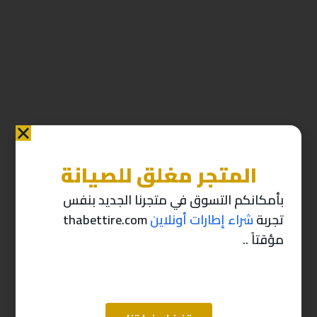
المتجر مغلق للصيانة
منتجات ذات صله
بأمكانكم التسوق في متجرنا الجديد بنفس
تجربة
شراء إطارات أونلاين
thabettire.com
-10%
-10%
مؤقتاً ..