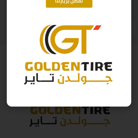
تفضل بزيارتنا
195/15 ابولو D2025 8P-107/105
215/65/16 ارم سترونج Thailand 102H 2025
371
ر.س
345
ر.س
412
ر.س
383
ر.س
( شامل الضريبة )
( شامل الضريبة )