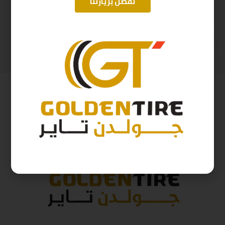
تفضل بزيارتنا
195/55/15 اريسون تايلندي A2025 ZP01 85V R2025
265/65/18 ارم سترونج Thailand 114H 2025
226
ر.س
554
ر.س
251
ر.س
615
ر.س
( شامل الضريبة )
( شامل الضريبة )