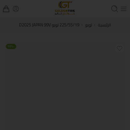
الرئيسية
تويو
225/55/19 تويو D2025 JAPAN 99V
-10%