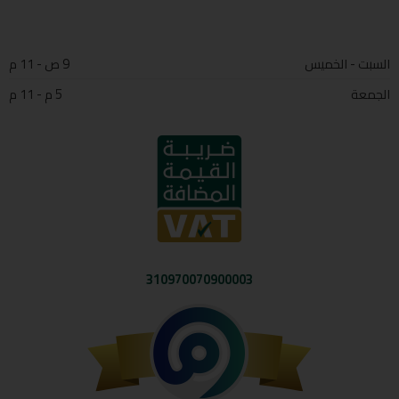
السبت - الخميس
9 ص - 11 م
الجمعة
5 م - 11 م
310970070900003