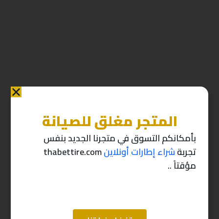
المتجر مغلق للصيانة
منتجات ذات صله
بأمكانكم التسوق في متجرنا الجديد بنفس
تجربة
شراء إطارات أونلاين
thabettire.com
-10%
-10%
مؤقتاً ..