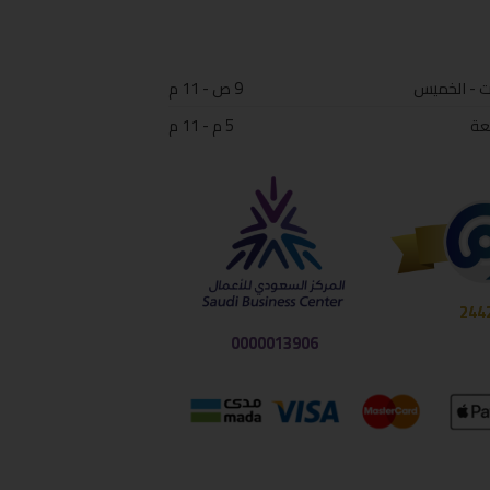
ت - الخميس
9 ص - 11 م
عة
5 م - 11 م
244
0000013906