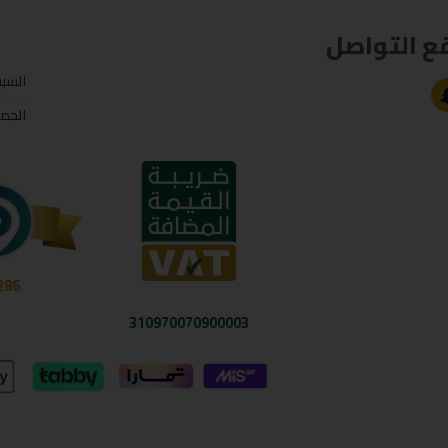
ع التواصل
السب
الجم
286
310970070900003