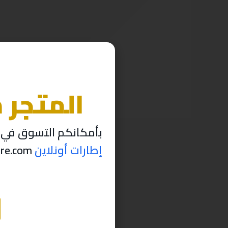
المتجر 
بأمكانكم التسوق في م
إطارات أونلاين
thabettire.com مؤقتاً ..