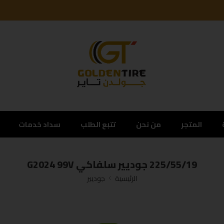
المتجر
من نحن
تتبع الطلب
سداد خدمات
225/55/19 جوديير سلفاكي G2024 99V
الرئيسية
جوديير