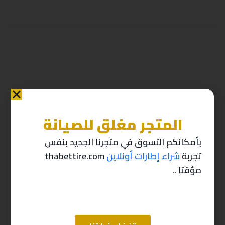
المتجر مغلق للصيانة
منتجات ذات صله
بأمكانكم التسوق في متجرنا الجديد بنفس
تجربة
شراء إطارات أونلاين
thabettire.com
-10%
-10%
مؤقتاً ..