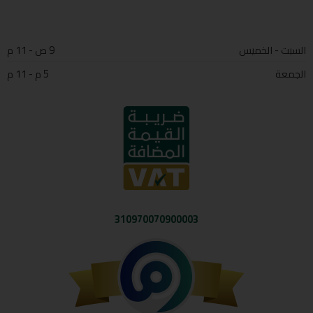
السبت - الخميس
9 ص - 11 م
الجمعة
5 م - 11 م
310970070900003