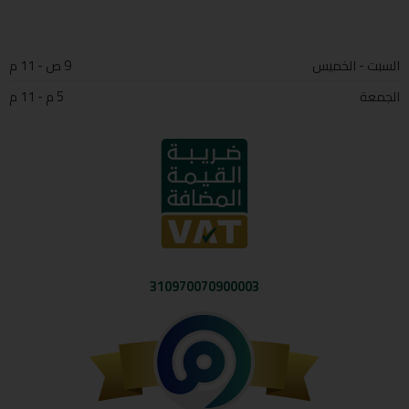
السبت - الخميس
9 ص - 11 م
الجمعة
5 م - 11 م
310970070900003