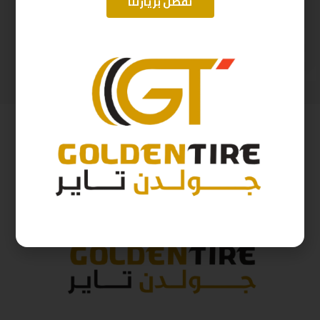
تفضل بزيارتنا
195/55/15 اريسون تايلندي A2025 ZP01 85V R2025
265/65/17 ارم سترونج Thailand 112H 2025
226
ر.س
492
ر.س
251
ر.س
546
ر.س
( شامل الضريبة )
( شامل الضريبة )