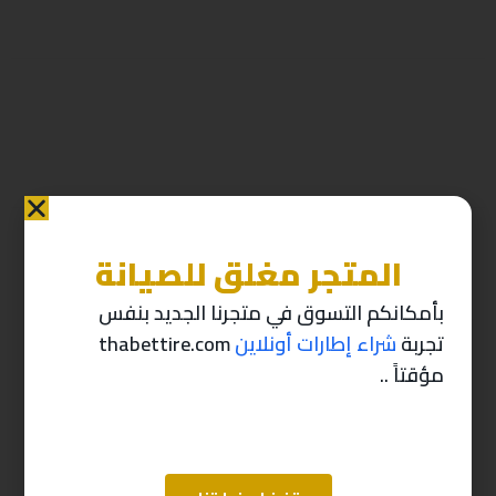
المتجر مغلق للصيانة
منتجات ذات صله
بأمكانكم التسوق في متجرنا الجديد بنفس
تجربة
شراء إطارات أونلاين
thabettire.com
-10%
-10%
مؤقتاً ..