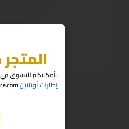
المتجر 
بأمكانكم التسوق في م
إطارات أونلاين
thabettire.com مؤقتاً ..