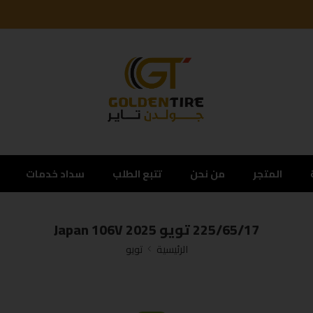
المتجر
من نحن
تتبع الطلب
سداد خدمات
225/65/17 تويو Japan 106V 2025
الرئيسية
تويو