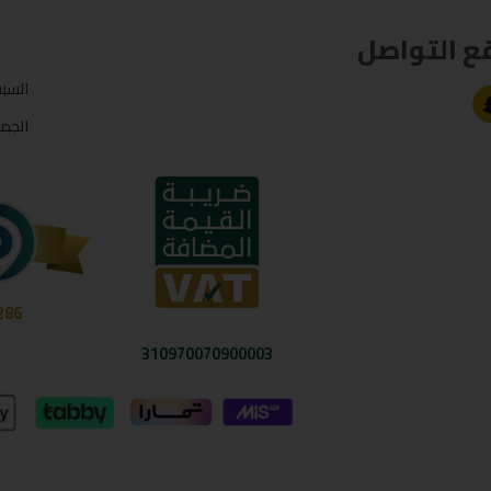
ع التواصل
السب
الجم
286
310970070900003