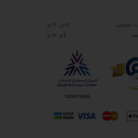
ت - الخميس
9 ص - 11 م
عة
5 م - 11 م
244
0000013906