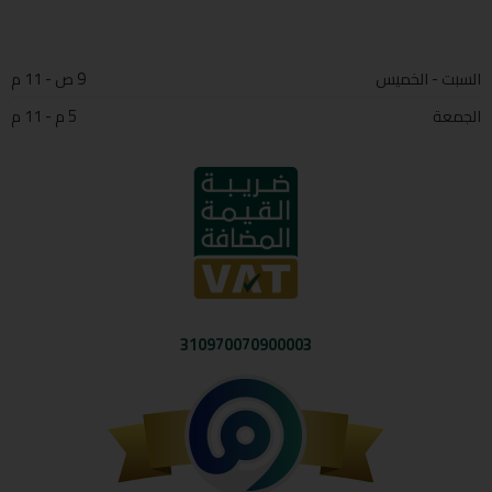
السبت - الخميس
9 ص - 11 م
الجمعة
5 م - 11 م
310970070900003