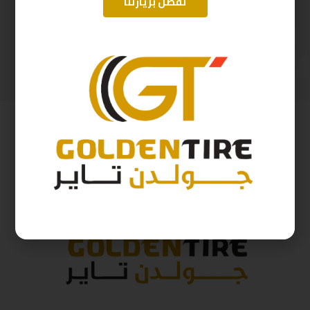
تفضل بزيارتنا
225/60/18 اريسون تايلندي ZG02100H-2025
225/60/18 ابتاني D2025
388
ر.س
276
ر.س
431
ر.س
307
ر.س
( شامل الضريبة )
( شامل الضريبة )