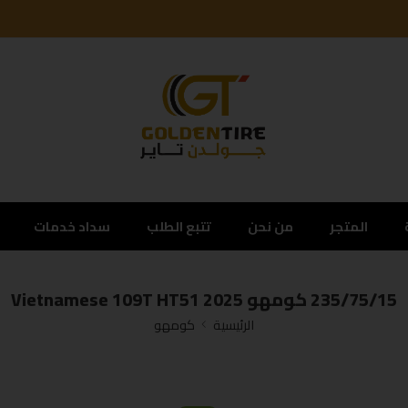
المتجر
من نحن
تتبع الطلب
سداد خدمات
235/75/15 كومهو Vietnamese 109T HT51 2025
الرئيسية
كومهو