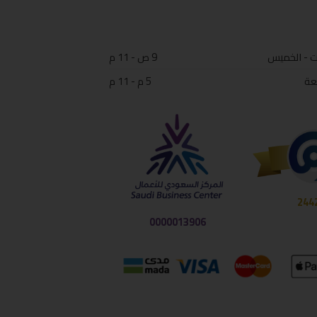
ت - الخميس
9 ص - 11 م
عة
5 م - 11 م
244
0000013906