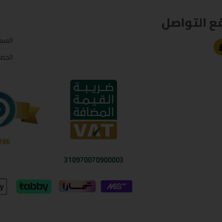
ع التواصل
السب
الجم
286
310970070900003