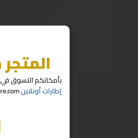
المتجر 
بأمكانكم التسوق في م
إطارات أونلاين
thabettire.com مؤقتاً ..