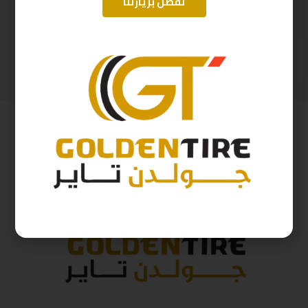
تفضل بزيارتنا
195/55/15 اريسون تايلندي A2025 ZP01 85V R2025
750/16 ابولو 14 طبق M118 2025
226
ر.س
914
ر.س
251
ر.س
1,016
ر.س
( شامل الضريبة )
( شامل الضريبة )