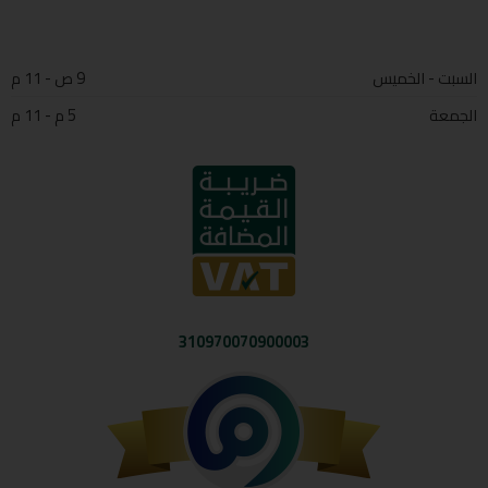
السبت - الخميس
9 ص - 11 م
الجمعة
5 م - 11 م
310970070900003