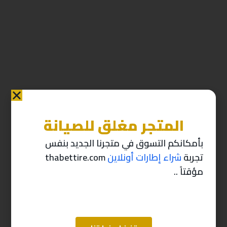
المتجر مغلق للصيانة
منتجات ذات صله
بأمكانكم التسوق في متجرنا الجديد بنفس
تجربة
شراء إطارات أونلاين
thabettire.com
-10%
-10%
مؤقتاً ..