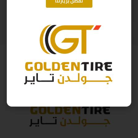
تفضل بزيارتنا
215/75/17.5 ابولو هندي D2025 M124-P14
205/65/16 اريسون تايلندي D2025 95H
906
ر.س
274
ر.س
1,006
ر.س
305
ر.س
( شامل الضريبة )
( شامل الضريبة )