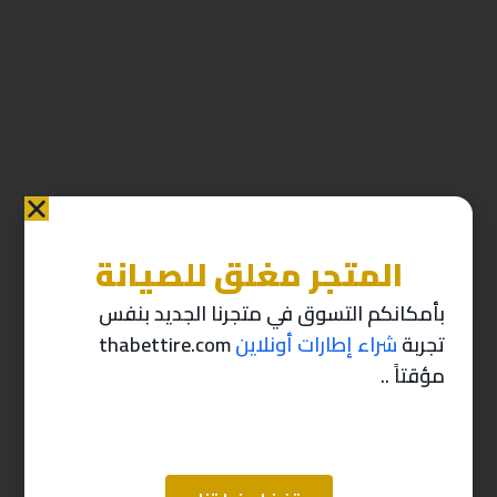
المتجر مغلق للصيانة
منتجات ذات صله
بأمكانكم التسوق في متجرنا الجديد بنفس
تجربة
شراء إطارات أونلاين
thabettire.com
-10%
-10%
مؤقتاً ..