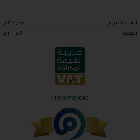
السبت - الخميس
9 ص - 11 م
الجمعة
5 م - 11 م
310970070900003