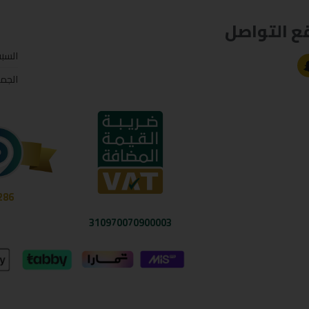
ع التواصل
السب
الجم
286
310970070900003