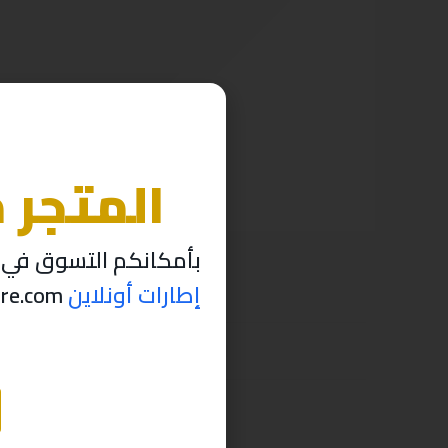
المتجر 
بأمكانكم التسوق في م
إطارات أونلاين
thabettire.com مؤقتاً ..