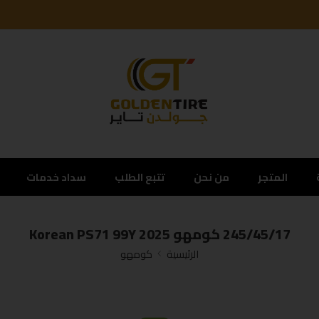
المتجر
من نحن
تتبع الطلب
سداد خدمات
245/45/17 كومهو Korean PS71 99Y 2025
الرئيسية
كومهو