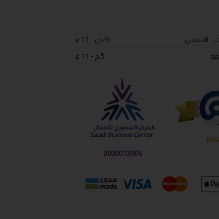
ت - الخميس
9 ص - 11 م
عة
5 م - 11 م
244
0000013906