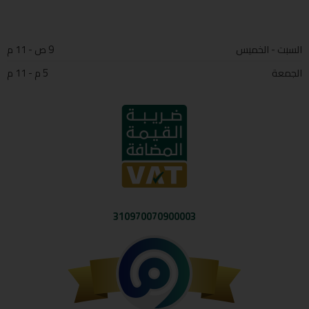
السبت - الخميس
9 ص - 11 م
الجمعة
5 م - 11 م
310970070900003