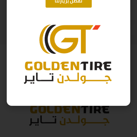
تفضل بزيارتنا
195/15 ارم سترونج Thailand 106/104 2025
215/60/17 ابولو هندي D2025 96H
317
ر.س
397
ر.س
353
ر.س
441
ر.س
( شامل الضريبة )
( شامل الضريبة )