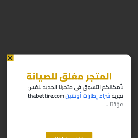
المتجر مغلق للصيانة
منتجات ذات صله
بأمكانكم التسوق في متجرنا الجديد بنفس
تجربة
شراء إطارات أونلاين
thabettire.com
-10%
-10%
مؤقتاً ..