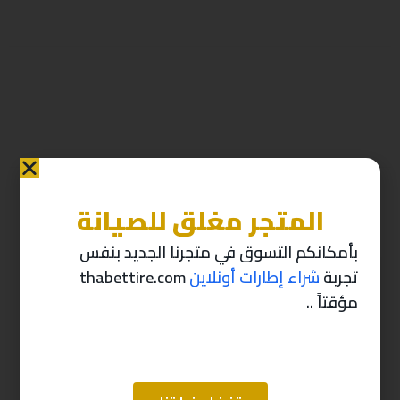
المتجر مغلق للصيانة
منتجات ذات صله
بأمكانكم التسوق في متجرنا الجديد بنفس
تجربة
شراء إطارات أونلاين
thabettire.com
-10%
-10%
مؤقتاً ..