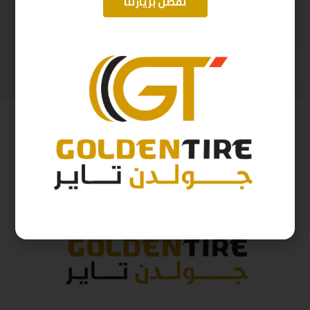
تفضل بزيارتنا
265/70/17 ارم استرونج D2025 115H
195/15 ارم سترونج Thailand 106/104 2025
521
ر.س
317
ر.س
579
ر.س
353
ر.س
( شامل الضريبة )
( شامل الضريبة )