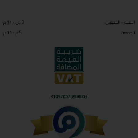
السبت - الخميس
9 ص - 11 م
الجمعة
5 م - 11 م
310970070900003