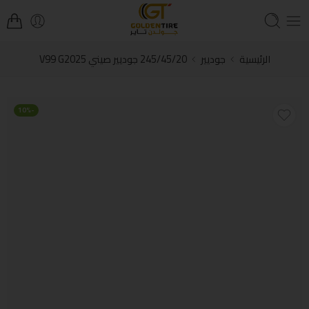
الرئيسية
جوديير
245/45/20 جوديير صيني V99 G2025
-10%