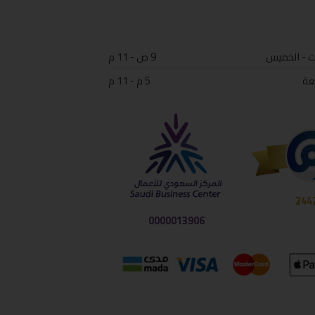
ت - الخميس
9 ص - 11 م
عة
5 م - 11 م
244
0000013906