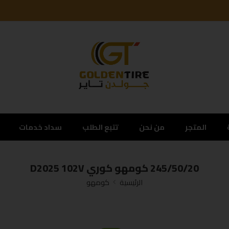
المتجر
من نحن
تتبع الطلب
سداد خدمات
245/50/20 كومهو كوري D2025 102V
الرئيسية
كومهو