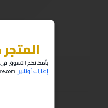
المتجر 
بأمكانكم التسوق في م
إطارات أونلاين
thabettire.com مؤقتاً ..