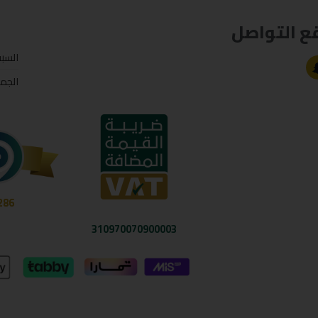
ع التواصل
السب
الجم
286
310970070900003