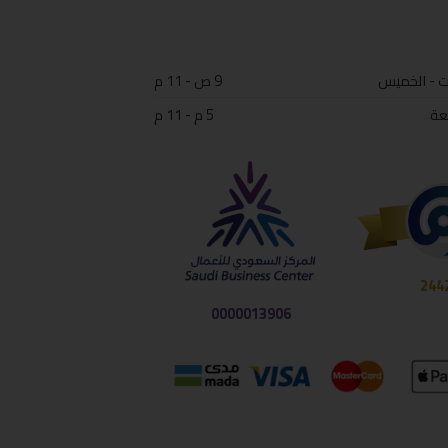
ت - الخميس
9 ص - 11 م
عة
5 م - 11 م
244
0000013906