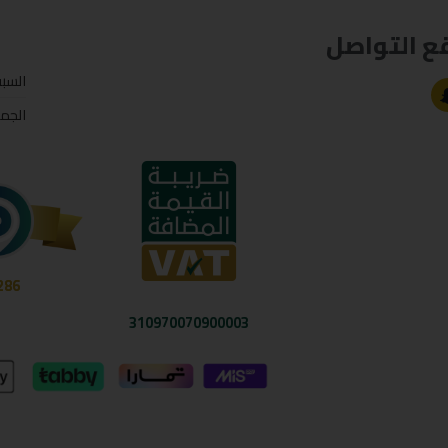
ع التواصل
السب
الجم
286
310970070900003