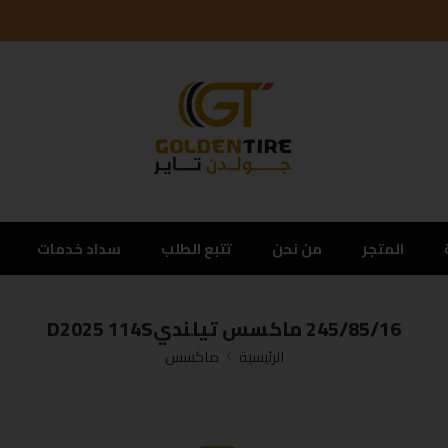
المتجر
من نحن
تتبع الطلب
سداد خدمات
245/85/16 ماكسس تيلنديD2025 114S
الرئيسية
ماكسس