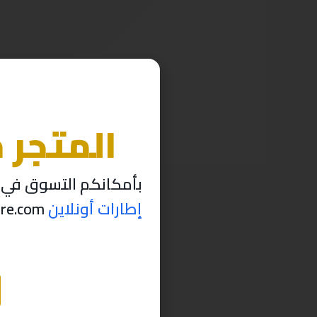
المتجر 
بأمكانكم التسوق في م
إطارات أونلاين
thabettire.com مؤقتاً ..