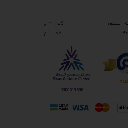
ت - الخميس
9 ص - 11 م
عة
5 م - 11 م
244
0000013906