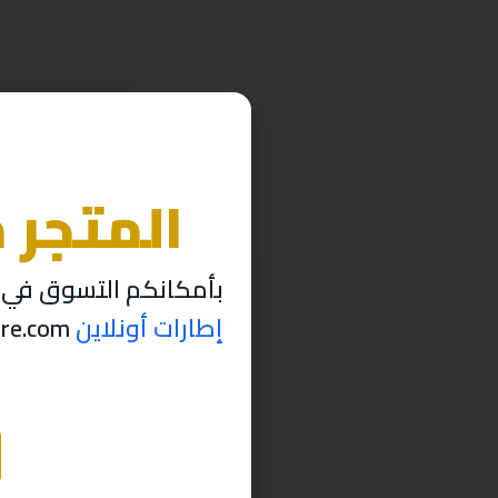
المتجر 
بأمكانكم التسوق في م
إطارات أونلاين
thabettire.com مؤقتاً ..