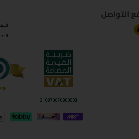
ع التواصل
السب
الجم
286
310970070900003