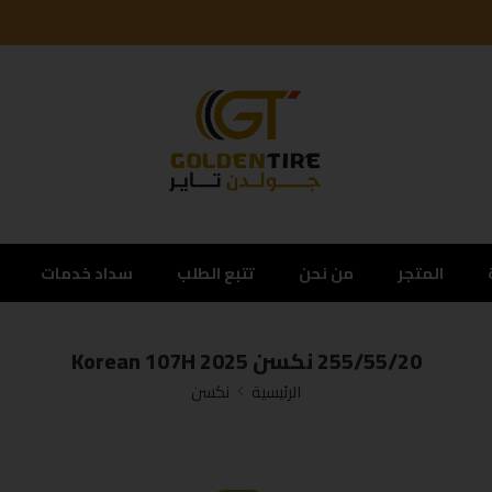
المتجر
من نحن
تتبع الطلب
سداد خدمات
255/55/20 نكسن Korean 107H 2025
الرئيسية
نكسن