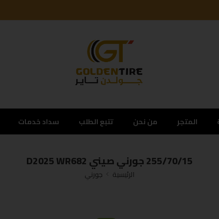
المتجر
من نحن
تتبع الطلب
سداد خدمات
255/70/15 جورني صيني D2025 WR682
الرئيسية
جورني