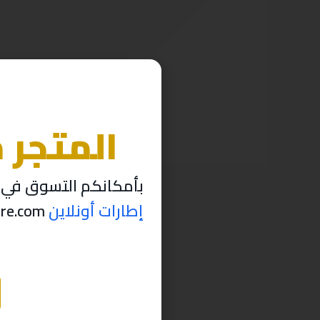
المتجر 
بأمكانكم التسوق في م
إطارات أونلاين
thabettire.com مؤقتاً ..