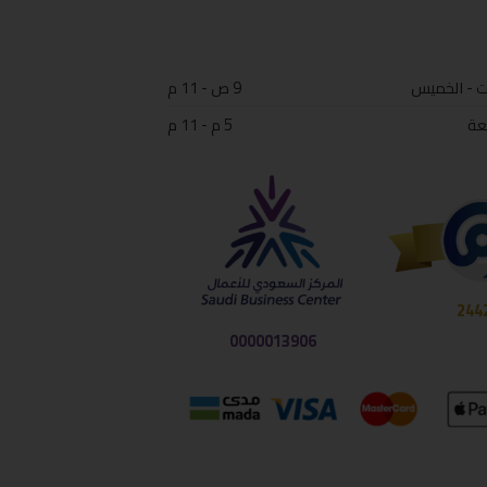
ت - الخميس
9 ص - 11 م
عة
5 م - 11 م
244
0000013906