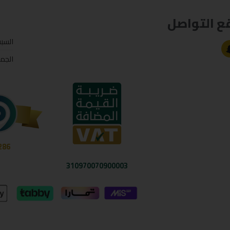
ع التواصل
السب
الجم
286
310970070900003