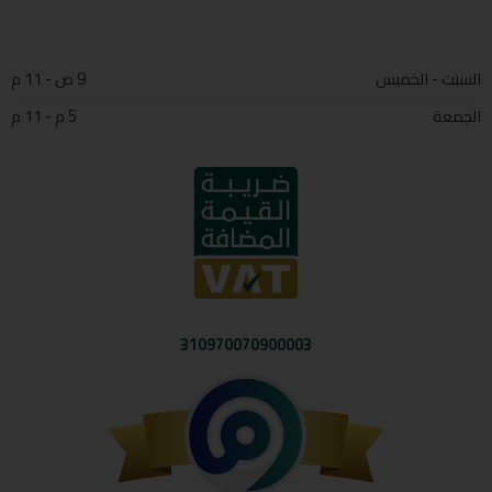
السبت - الخميس
9 ص - 11 م
الجمعة
5 م - 11 م
310970070900003