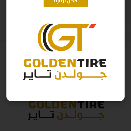
تفضل بزيارتنا
275/60/20 ارم استرونج D2025 115H
275/70/16 اريسون تايلندي A2025
612
ر.س
514
ر.س
680
ر.س
571
ر.س
( شامل الضريبة )
( شامل الضريبة )