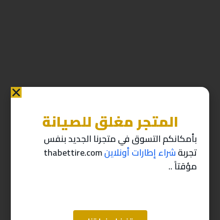
المتجر مغلق للصيانة
منتجات ذات صله
بأمكانكم التسوق في متجرنا الجديد بنفس
تجربة
شراء إطارات أونلاين
thabettire.com
-10%
-10%
مؤقتاً ..