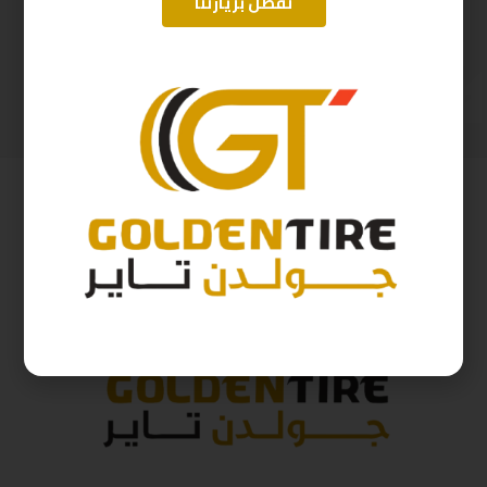
تفضل بزيارتنا
215/55/17 ابولو D2025 94Y
215/60/17 ابولو هندي D2025 96H
311
ر.س
397
ر.س
345
ر.س
441
ر.س
( شامل الضريبة )
( شامل الضريبة )