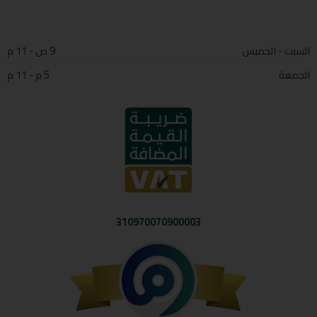
السبت - الخميس
9 ص - 11 م
الجمعة
5 م - 11 م
310970070900003