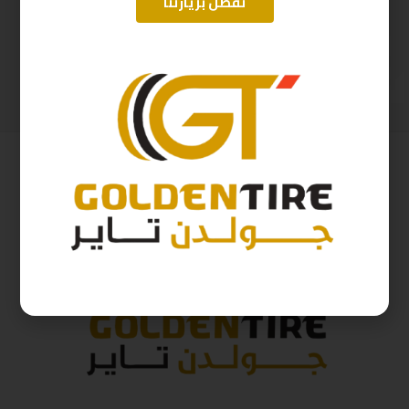
تفضل بزيارتنا
225/55/19 اريسون تايلندي A2025
265/60/18 ابولو هندي D2025 114H
480
ر.س
569
ر.س
533
ر.س
632
ر.س
( شامل الضريبة )
( شامل الضريبة )