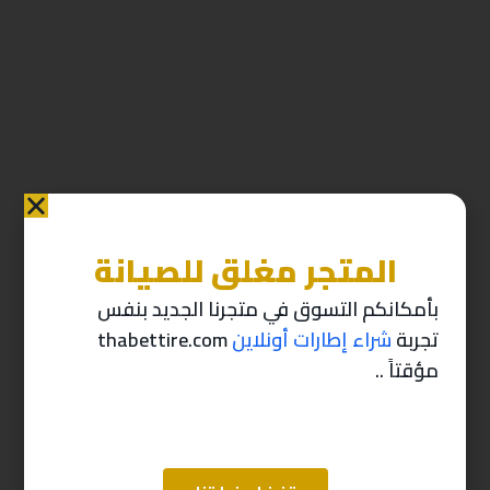
المتجر مغلق للصيانة
منتجات ذات صله
بأمكانكم التسوق في متجرنا الجديد بنفس
تجربة
شراء إطارات أونلاين
thabettire.com
-10%
-10%
مؤقتاً ..