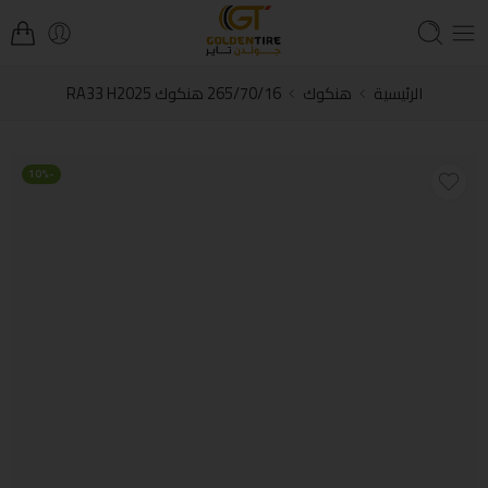
الرئيسية
هنكوك
265/70/16 هنكوك RA33 H2025
-10%