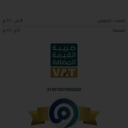
السبت - الخميس
9 ص - 11 م
الجمعة
5 م - 11 م
310970070900003