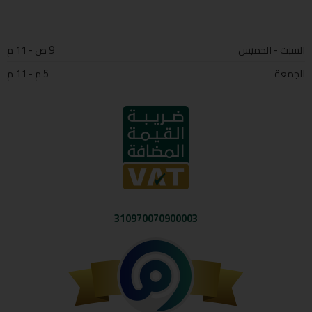
السبت - الخميس
9 ص - 11 م
الجمعة
5 م - 11 م
310970070900003