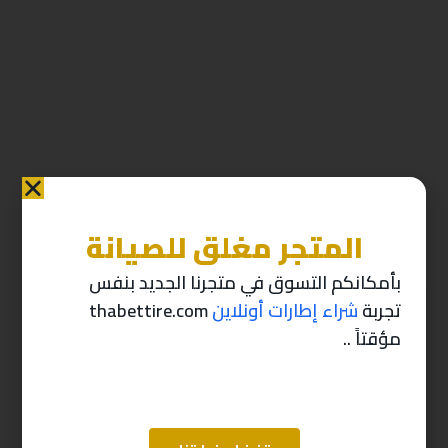
المتجر مغلق للصيانة
منتجات ذات صله
بأمكانكم التسوق في متجرنا الجديد بنفس
تجربة
شراء إطارات أونلاين
thabettire.com
-10%
-10%
مؤقتاً ..