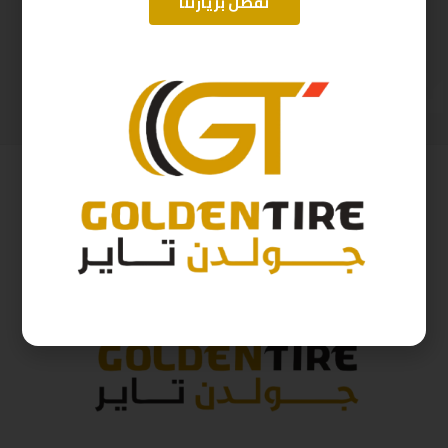
تفضل بزيارتنا
205/65/16 ابولو D2025 95H
165/65/14 ارمسترونج D2025 79T
328
ر.س
186
ر.س
364
ر.س
207
ر.س
( شامل الضريبة )
( شامل الضريبة )