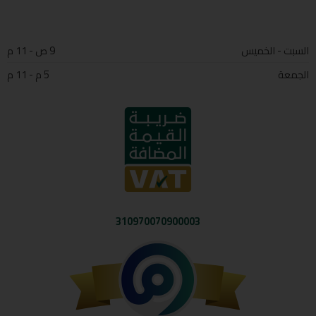
السبت - الخميس
9 ص - 11 م
الجمعة
5 م - 11 م
310970070900003