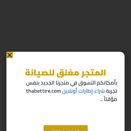
المتجر مغلق للصيانة
منتجات ذات صله
بأمكانكم التسوق في متجرنا الجديد بنفس
تجربة
شراء إطارات أونلاين
thabettire.com
-10%
-10%
مؤقتاً ..